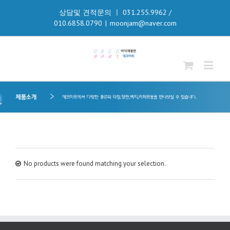
상담및 견적문의 ㅣ 031.255.9962 /
010.6858.0790
|
moonjam@naver.com
No products were found matching your selection.