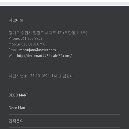
데코마트
경기도 수원시 팔달구 세지로 421(우만동,103호)
Phone: 031.255.9962
Mobile: 010.6858.0790
Email:
moonjam@naver.com
Web:
http://decomart9962.cafe24.com/
사업자번호 135-10-46941 l 대표 김현미
DECO MART
Deco Mart
견적문의