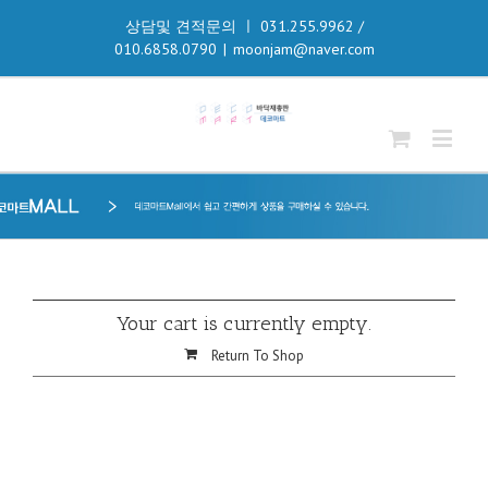
상담및 견적문의 ㅣ 031.255.9962 /
010.6858.0790
|
moonjam@naver.com
Your cart is currently empty.
Return To Shop