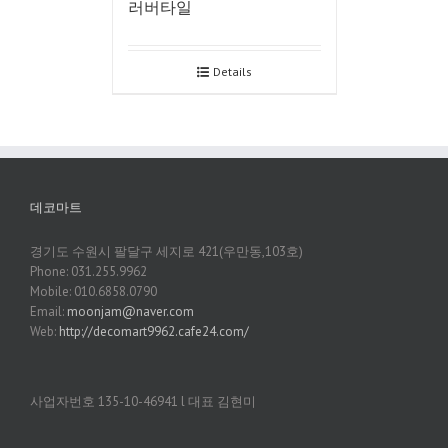
러버타일
Details
데코마트
경기도 수원시 팔달구 세지로 421(우만동,103호)
Phone: 031.255.9962
Mobile: 010.6858.0790
Email:
moonjam@naver.com
Web:
http://decomart9962.cafe24.com/
사업자번호 135-10-46941 l 대표 김현미