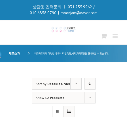
상담및 견적문의 ㅣ 031.255.9962 /
010.6858.0790
|
moonjam@naver.com
Sort by
Default Order
Show
12 Products